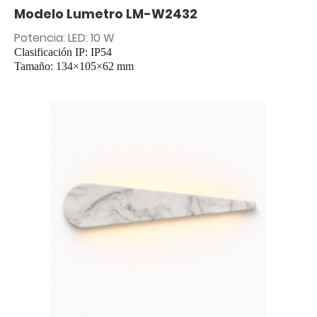
Modelo Lumetro LM-W2432
Potencia: LED: 10 W
Clasificación IP: IP54
Tamaño: 134×105×62 mm
Entrada: CA 85-265 V