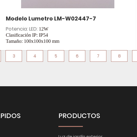
Modelo Lumetro LM-W02447-7
Potencia: LED:
12W
Clasificación IP: IP54
Tamaño: 100x100x100
mm
Entrada: CA 85-265 V
3
4
5
6
7
8
ÁPIDOS
PRODUCTOS
Luz de jardín exterior