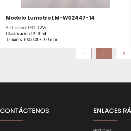
Modelo Lumetro LM-W02447-14
Potencia: LED:
12W
Clasificación IP: IP54
Tamaño: 100x100x100
mm
Entrada: CA 85-265 V
«
1
2
CONTÁCTENOS
ENLACES R
NOTICIAS