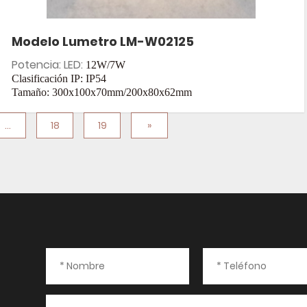
Modelo Lumetro LM-W02125
Potencia: LED:
12W/7W
Clasificación IP: IP54
Tamaño:
300x100x70mm/200x80x62mm
Entrada: CA 85-265 V
...
18
19
»