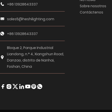
+86 13928643337
Sobre nosotros
Contáctenos
sales5@heshilighting.com
+86 13928643337
Bloque 2, Parque Industrial
Liandong, n.° 4, Xiangshun Road,
Danzao, distrito de Nanhai,
Foshan, China