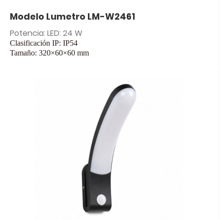
Modelo Lumetro LM-W2461
Potencia: LED: 24 W
Clasificación IP: IP54
Tamaño: 320×60×60 mm
Entrada: CA 85-265 V