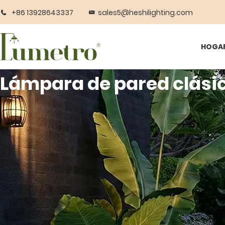
+86 13928643337
sales5@heshilighting.com
HOGA
Lámpara de pared clási