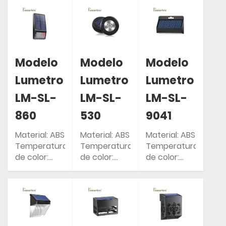
años
años
años
Clasificación
Clasificación
Clasificación
IP: IP54
IP: IP54
IP: IP54
Modelo
Modelo
Modelo
Lumetro
Lumetro
Lumetro
LM-SL-
LM-SL-
LM-SL-
860
530
9041
Material: ABS
Material: ABS
Material: ABS
Temperatura
Temperatura
Temperatura
de color:
de color:
de color:
2700-6500K
2700-6500K
2700-6500K
Garantía: 2
Garantía: 2
Garantía: 2
años
años
años
Clasificación
Clasificación
Clasificación
IP: IP54
IP: IP54
IP: IP54