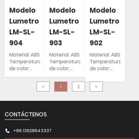
Modelo
Modelo
Modelo
Lumetro
Lumetro
Lumetro
LM-SL-
LM-SL-
LM-SL-
904
903
902
Material: ABS
Material: ABS
Material: ABS
Temperatura
Temperatura
Temperatura
de color:
de color:
de color:
2700-6500K
2700-6500K
2700-6500K
Garantía: 2
Garantía: 2
Garantía: 2
«
1
2
»
años
años
años
Clasificación
Clasificación
Clasificación
IP: IP54
IP: IP54
IP: IP54
CONTÁCTENOS
+86 13928643337