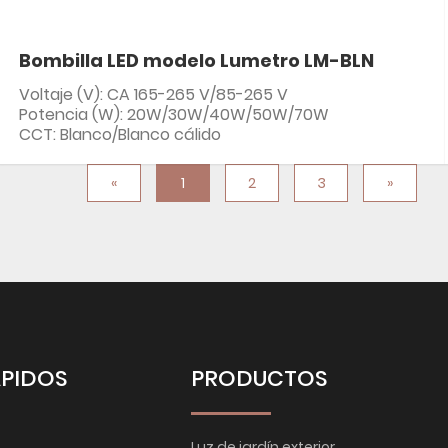
Bombilla LED modelo Lumetro LM-BLN
Voltaje (V): CA 165-265 V/85-265 V
Potencia (W): 20W/30W/40W/50W/70W
CCT: Blanco/Blanco cálido
«
1
2
3
»
ÁPIDOS
PRODUCTOS
Luz de jardín exterior