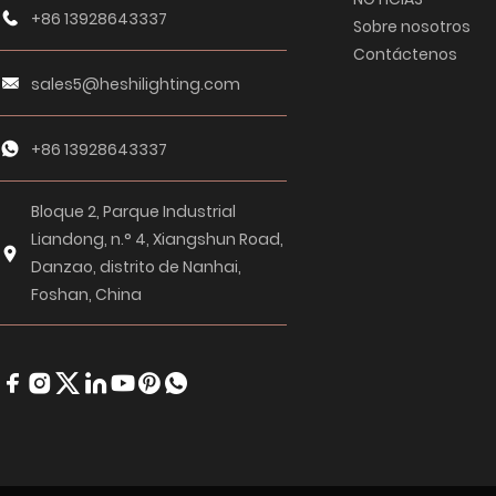
+86 13928643337
Sobre nosotros
Contáctenos
sales5@heshilighting.com
+86 13928643337
Bloque 2, Parque Industrial
Liandong, n.° 4, Xiangshun Road,
Danzao, distrito de Nanhai,
Foshan, China