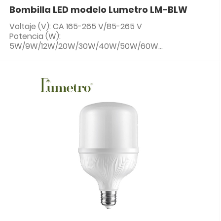
Bombilla LED modelo Lumetro LM-BLW
Voltaje (V): CA 165-265 V/85-265 V
Potencia (W):
5W/9W/12W/20W/30W/40W/50W/60W
CCT: Blanco/Blanco cálido