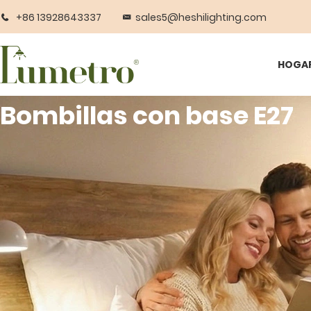
+86 13928643337
sales5@heshilighting.com
HOGA
Bombillas con base E27