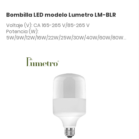
Bombilla LED modelo Lumetro LM-BLR
Voltaje (V): CA 165-265 V/85-265 V
Potencia (W):
5W/9W/12W/16W/22W/25W/30W/40W/60W/80W
CCT: Blanco/Blanco cálido