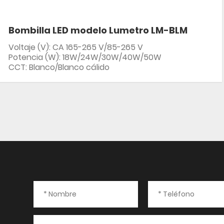
Bombilla LED modelo Lumetro LM-BLM
Voltaje (V): CA 165-265 V/85-265 V
Potencia (W): 18W/24W/30W/40W/50W
CCT: Blanco/Blanco cálido