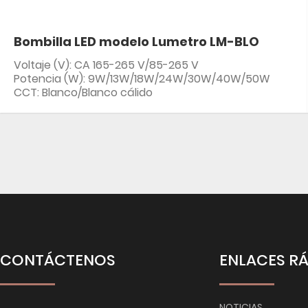
Bombilla LED modelo Lumetro LM-BLO
Voltaje (V): CA 165-265 V/85-265 V
Potencia (W): 9W/13W/18W/24W/30W/40W/50W
CCT: Blanco/Blanco cálido
CONTÁCTENOS
ENLACES R
NOTICIAS