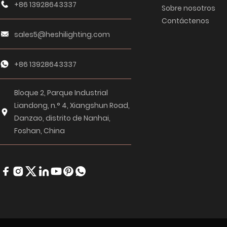
+86 13928643337
Sobre nosotros
Contáctenos
sales5@heshilighting.com
+86 13928643337
Bloque 2, Parque Industrial
Liandong, n.° 4, Xiangshun Road,
Danzao, distrito de Nanhai,
Foshan, China