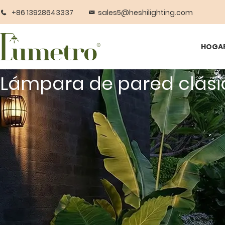
+86 13928643337
sales5@heshilighting.com
HOGA
Lámpara de pared clási