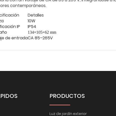
riores contemporáneos.
cificación
Detalles
za
10W
ficación IP
IP54
año
134×105×62 mm
aje de entrada
CA 85–265V
ÁPIDOS
PRODUCTOS
Luz de jardín exterior