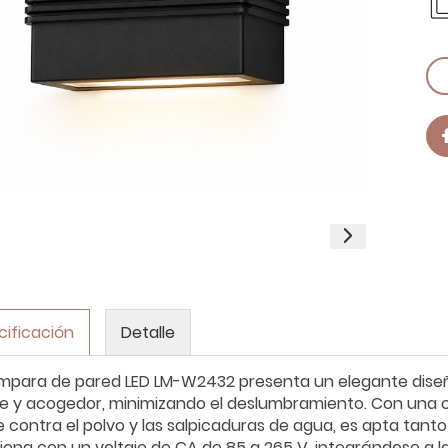
cificación
Detalle
ámpara de pared LED LM-W2432 presenta un elegante diseño 
e y acogedor, minimizando el deslumbramiento. Con una c
le contra el polvo y las salpicaduras de agua, es apta tant
iona con un voltaje de CA de 85 a 265 V, integrándose a l