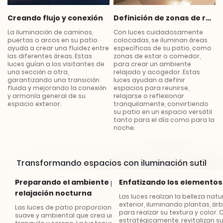
Creando flujo y conexión
Definición de zonas de relajación
La iluminación de caminos,
Con luces cuidadosamente
puertas o arcos en su patio
colocadas, se iluminan áreas
ayuda a crear una fluidez entre
específicas de su patio, como
las diferentes áreas. Estas
zonas de estar o comedor,
luces guían a los visitantes de
para crear un ambiente
una sección a otra,
relajado y acogedor. Estas
garantizando una transición
luces ayudan a definir
fluida y mejorando la conexión
espacios para reunirse,
y armonía general de su
relajarse o reflexionar
espacio exterior.
tranquilamente, convirtiendo
su patio en un espacio versátil
tanto para el día como para la
noche.
Transformando espacios con iluminación sutil
Dando forma al ambiente a través
Preparando el ambiente para la
Enfatizando los elementos
de la luz
relajación nocturna
Las luces realzan la belleza nat
exterior, iluminando plantas, árb
Las luces de patio proporcionan una iluminación
para realzar su textura y color.
*
suave y ambiental que crea un ambiente
estratégicamente, revitalizan su