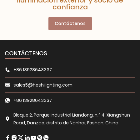
iluminación exterior y socio de
confianza
Contáctenos
CONTÁCTENOS
+86 13928643337
sales5@heshilighting.com
+86 13928643337
Bloque 2, Parque Industrial Liandong, n.° 4, Xiangshun
Road, Danzao, distrito de Nanhai, Foshan, China