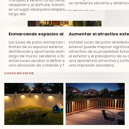
tranquilo y sereno. La luz tenue invita a la
un ambiente vibrante y dinámico
relajación y al disfrute, transformando su patio
en un lugar ideal para relajarse después de un
largo día.
Enmarcando espacios al aire libre
Aumentar el atractivo exte
Las luces de patio enmarcan con belleza los
Instalar luces de patio alreded
límites de su espacio exterior, realzando la
exterior puede mejorar signific
distribución y aportando estructura. Ya sea a lo
atractivo de su propiedad. Esta
Ampliando los horizontes de la luz
largo de muros, senderos o borduras de jardín,
el exterior y el paisajismo de s
estas luces ayudan a definir el espacio, creando
una apariencia atractiva y sofi
una sensación de cohesión y fluidez.
una impresión duradera.
Luces de cerca