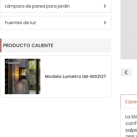
Lámpara de pared para jardín
Fuentes de luz
PRODUCTO CALIENTE
Modelo Lumetro LM-W02127
Espe
La l
conf
salp
265 