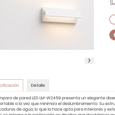
cificación
Detalle
ámpara de pared LED LM-W2459 presenta un elegante diseño 
ortable a la vez que minimiza el deslumbramiento. Su estruc
icaduras de agua, lo que la hace apta para interiores y ex
V, se integra a la perfección en diseños arquitectónicos