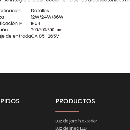
cificación
Detalles
za
12W/24W/36W
ficación IP
IP54
año
200/300/500 mm
aje de entrada
CA 85–265V
ÁPIDOS
PRODUCTOS
Luz de jardín exterior
Luz de línea LED