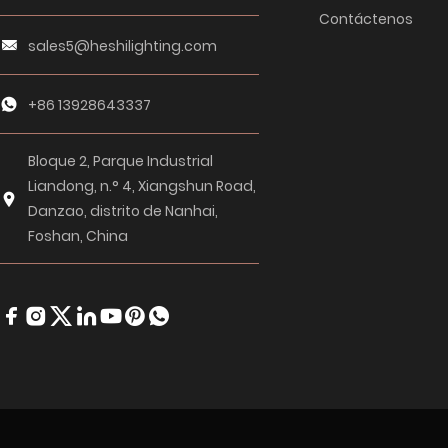
Contáctenos
sales5@heshilighting.com
+86 13928643337
Bloque 2, Parque Industrial
Liandong, n.° 4, Xiangshun Road,
Danzao, distrito de Nanhai,
Foshan, China