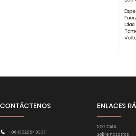
Espe
Fuer
Clasi
Tam
Volt
CONTÁCTENOS
ENLACES R
NOTICIAS
+86 13928643337
Sobre nosotros