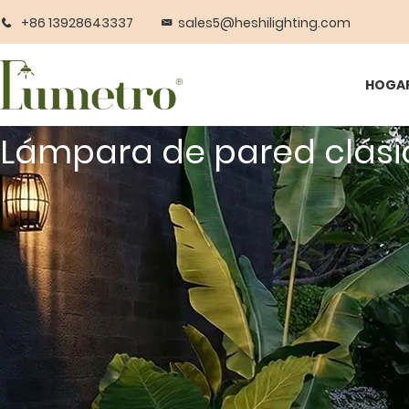
+86 13928643337
sales5@heshilighting.com
HOGA
Lámpara de pared clási