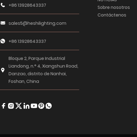
+86 13928643337
Sobre nosotros
Contáctenos
sales5@heshilighting.com
+86 13928643337
Bloque 2, Parque Industrial
Liandong, n.° 4, Xiangshun Road,
Danzao, distrito de Nanhai,
Foshan, China