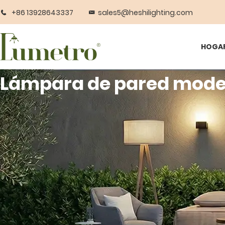
+86 13928643337
sales5@heshilighting.com
HOGA
Lámpara de pared mod