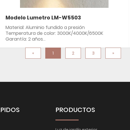
Modelo Lumetro LM-W5503
Material: Aluminio fundido a presión
Temperatura de color: 3000K/4000K/6500K
Garantía: 2 años
Clasificación IP: IP54
«
1
2
3
»
ÁPIDOS
PRODUCTOS
Luz de jardín exterior