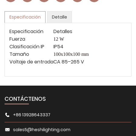
Especificación
Detalle
Especificación
Detalles
Fuerza
12 W
Clasificación IP
IP54
Tamaño
100x100x100
mm
Voltaje de entrada
CA 85–265 V
CONTÁCTENOS
+86 13928643337
sales5@heshilighting.com