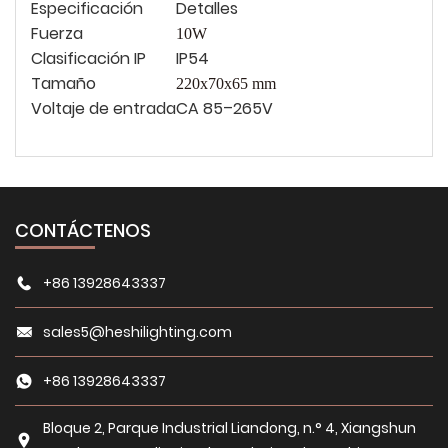
Especificación
Detalles
Fuerza
10W
Clasificación IP
IP54
Tamaño
220x70x65
mm
Voltaje de entrada
CA 85–265V
CONTÁCTENOS
+86 13928643337
sales5@heshilighting.com
+86 13928643337
Bloque 2, Parque Industrial Liandong, n.° 4, Xiangshun