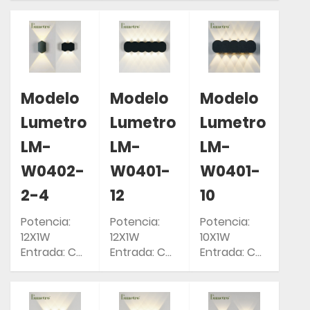
IP: IP54
Clasificación
Clasificación
IP: IP54
IP: IP54
Modelo
Modelo
Modelo
Lumetro
Lumetro
Lumetro
LM-
LM-
LM-
W0402-
W0401-
W0401-
2-4
12
10
Potencia:
Potencia:
Potencia:
12X1W
12X1W
10X1W
Entrada: CA
Entrada: CA
Entrada: CA
85-265 V
85-265 V
85-265 V
Clasificación
Clasificación
Clasificación
IP: IP54
IP: IP54
IP: IP54