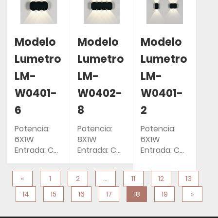
Modelo
Modelo
Modelo
Lumetro
Lumetro
Lumetro
LM-
LM-
LM-
W0401-
W0402-
W0401-
6
8
2
Potencia:
Potencia:
Potencia:
6X1W
8X1W
6X1W
Entrada: CA
Entrada: CA
Entrada: CA
85-265 V
85-265 V
85-265 V
Clasificación
Clasificación
Clasificación
«
1
2
...
11
12
13
IP: IP54
IP: IP54
IP: IP54
14
15
16
17
18
19
»