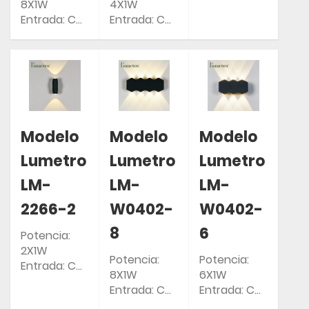
8X1W
4X1W
85-265 V
Entrada: CA
Entrada: CA
Clasificación
85-265 V
85-265 V
IP: IP54
Clasificación
Clasificación
IP: IP54
IP: IP54
Modelo
Modelo
Modelo
Lumetro
Lumetro
Lumetro
LM-
LM-
LM-
2266-2
W0402-
W0402-
8
6
Potencia:
2X1W
Potencia:
Potencia:
Entrada: CA
8X1W
6X1W
85-265 V
Entrada: CA
Entrada: CA
Clasificación
85-265 V
85-265 V