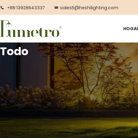
+86 13928643337
sales5@heshilighting.com
HOGA
Todo