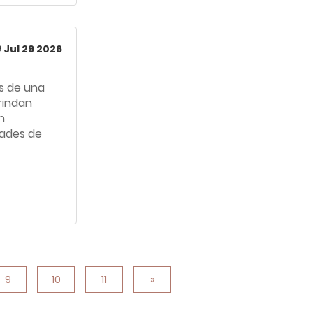
Jul 29 2026
s de una
brindan
n
idades de
9
10
11
»