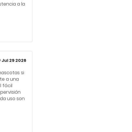
tencia a la
Jul 29 2026
mascotas si
te a una
 fácil
upervisión
ada uso son