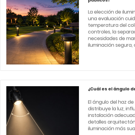
públicos?
La elección de ilum
una evaluación cuidad
temperatura del color
controles, la separa
necesidades de mant
iluminación segura, 
¿Cuál es el ángulo d
El ángulo del haz d
distribuye la luz, inf
instalación adecuad
detalles arquitectó
iluminación más sua