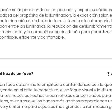
inación solar para senderos en parques y espacios públicos
osa del propósito de la iluminación, la exposición solar, el b
, la duración de la batería, la resistencia a la intemperie, 
ción entre las luminarias, la reducción del deslumbramiento
enimiento y la compatibilidad del diseño para garantizar
confiable, eficiente y confortable.
el haz de un foco?
e un foco determina la amplitud o contundencia con la que
luyendo en el brillo, la cobertura, el enfoque visual y la dist
a. Los haces estrechos crean reflejos concentrados para 
nicos, mientras que los haces más anchos proporcionan u
ve y uniforme para espacios más grandes e iluminación g