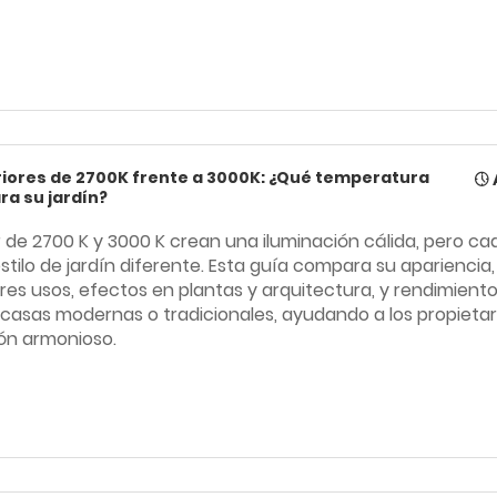
riores de 2700K frente a 3000K: ¿Qué temperatura
ra su jardín?
r de 2700 K y 3000 K crean una iluminación cálida, pero c
tilo de jardín diferente. Esta guía compara su apariencia
jores usos, efectos en plantas y arquitectura, y rendimiento
 casas modernas o tradicionales, ayudando a los propietar
ión armonioso.