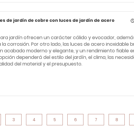
s de jardín de cobre con luces de jardín de acero
para jardín ofrecen un carácter cálido y evocador, ademá
 la corrosión. Por otro lado, las luces de acero inoxidable 
un acabado moderno y elegante, y un rendimiento fiable e
 opción dependerá del estilo del jardín, el clima, las neces
lidad del material y el presupuesto.
3
4
5
6
7
8