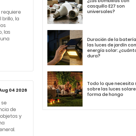
¿Las bombillas con
casquillo E27 son
 requiere
universales?
rillo, la
los
, las
 una
Duración de la baterí
las luces de jardín co
energía solar: ¿cuánt
dura?
Todo lo que necesita
sobre las luces solar
Aug 04 2026
forma de hongo
 se
ancia de
objetos y
na
eneral.