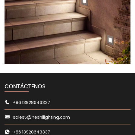
CONTÁCTENOS
+86 13928643337
sales5@heshilighting.com
+86 13928643337