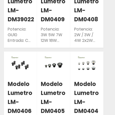
Lumetro
Lumetro
Lumetro
LM-
LM-
LM-
DM39022
DM0409
DM0408
Potencia:
Potencia:
Potencia:
GU10
3W 5W 7W
2W / 3W /
Entrada: CA
12W 18W
4W 2x2W
85-265 V
Entrada: CA
2x3W 2x4W
50/60 Hz
85-265 V
Entrada: CA
Clasificación
50/60 Hz
85-265 V
IP: IP67
Clasificación
50/60 Hz
IP: IP67
Clasificación
IP: IP67
Modelo
Modelo
Modelo
Lumetro
Lumetro
Lumetro
LM-
LM-
LM-
DM0406
DM0405
DM0404