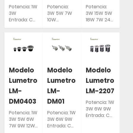
Potencia: 1W
Potencia:
Potencia:
3W
3W 5W 7W
3W 15W 5W
Entrada: CA
10W
18W 7W 24W
85-265 V
Entrada: CA
10W 40W
50/60 Hz
85-265 V
Entrada: CA
Clasificación
50/60 Hz
85-265 V
IP: IP67
Clasificación
50/60 Hz
IP: IP67
Clasificación
IP: IP67
Modelo
Modelo
Modelo
Lumetro
Lumetro
Lumetro
LM-
LM-
LM-2207
DM0403
DM01
Potencia: 1W
3W 6W 9W
Potencia: 1W
Potencia: 1W
Entrada: CA
3W 5W 6W
3W 6W 9W
85-265 V
7W 9W 12W
Entrada: CA
50/60 Hz
15W 18W
85-265 V