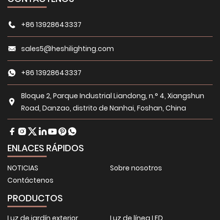
+86 13928643337
sales5@heshilighting.com
+86 13928643337
Bloque 2, Parque Industrial Liandong, n.° 4, Xiangshun
Road, Danzao, distrito de Nanhai, Foshan, China
ENLACES RÁPIDOS
NOTICIAS
Sobre nosotros
Contáctenos
PRODUCTOS
Luz de jardín exterior
Luz de línea LED