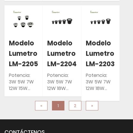
Clasificación
24W 36W
50/60 Hz
IP: IP67
Entrada: CA
Clasificación
85-265 V
IP: IP67
50/60 Hz
Clasificación
IP: IP67
Modelo
Modelo
Modelo
Lumetro
Lumetro
Lumetro
LM-2205
LM-2204
LM-2203
Potencia:
Potencia:
Potencia:
3W 5W 7W
3W 5W 7W
3W 5W 7W
12W 15W
12W 18W
12W 18W
Entrada: CA
Entrada: CA
Entrada: CA
85-265 V
85-265 V
85-265 V
«
1
2
»
50/60 Hz
50/60 Hz
50/60 Hz
Clasificación
Clasificación
Clasificación
IP: IP67
IP: IP67
IP: IP67
CONTÁCTENOS