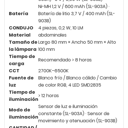
Ni-MH 1,2 V / 600 mAh (SL-903A) ·
Batería
Batería de litio 3,7 V / 400 mAh (SL-
903B)
CONDUJO
4 piezas, 0,2 W, 10 LM
Material
abdominales
Tamaño de
Largo 80 mm × Ancho 50 mm × Alto
la lámpara
100 mm
Tiempo de
Recomendado > 8 horas
carga
CCT
2700K–6500K
Fuente de
Blanco frío / Blanco cálido / Cambio
luz
de color RGB, 4 LED SMD2835
Tiempo de
> 12 horas
iluminación
Sensor de luz e iluminación
Modo de
constante (SL-903A) · Sensor de
iluminación
movimiento y atenuación (SL-903B)
CANTIDAD /