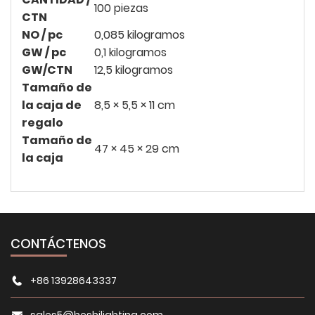
100 piezas
CTN
NO / pc
0,085 kilogramos
GW / pc
0,1 kilogramos
GW/CTN
12,5 kilogramos
Tamaño de
la caja de
8,5 × 5,5 × 11 cm
regalo
Tamaño de
47 × 45 × 29 cm
la caja
CONTÁCTENOS
+86 13928643337