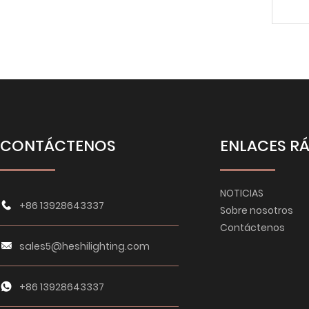
CONTÁCTENOS
ENLACES R
NOTICIAS
+86 13928643337
Sobre nosotros
Contáctenos
sales5@heshilighting.com
+86 13928643337