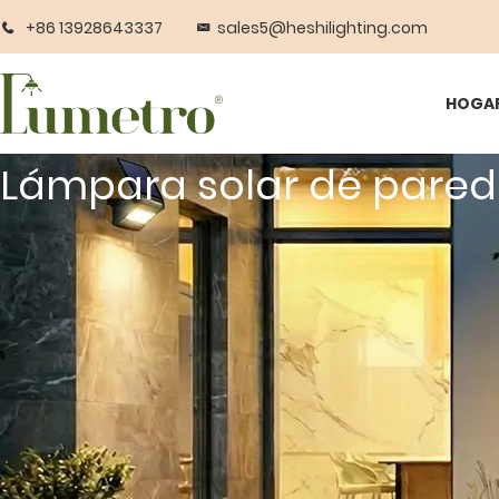
+86 13928643337
sales5@heshilighting.com
HOGA
Lámpara solar de pared