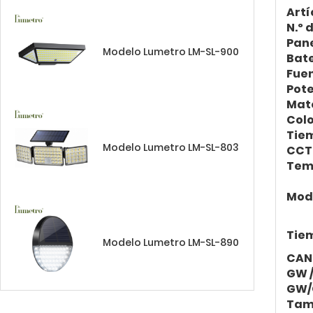
Artí
N.º 
Pane
Modelo Lumetro LM-SL-900
Bat
Fuen
Pote
Mate
Colo
Tie
Modelo Lumetro LM-SL-803
CCT
Tem
Mod
Tiem
Modelo Lumetro LM-SL-890
CAN
GW /
GW/
Tam