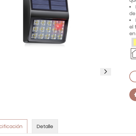
qu
de
el
en
cificación
Detalle