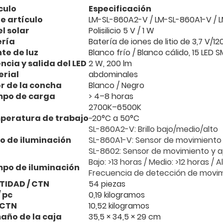
culo
Especificación
de artículo
LM-SL-860A2-V / LM-SL-860A1-V / 
l solar
Polisilicio 5 V / 1 W
ería
Batería de iones de litio de 3,7 V/
te de luz
Blanco frío / Blanco cálido, 15 LED
ncia y salida del LED
2 W, 200 lm
rial
abdominales
r de la concha
Blanco / Negro
mpo de carga
> 4–8 horas
2700K–6500K
peratura de trabajo
−20°C a 50°C
SL-860A2-V: Brillo bajo/medio/alto
o de iluminación
SL-860A1-V: Sensor de movimiento
SL-8602: Sensor de movimiento y 
Bajo: >13 horas / Medio: >12 horas / A
po de iluminación
Frecuencia de detección de movim
TIDAD / CTN
54 piezas
 pc
0,19 kilogramos
CTN
10,52 kilogramos
año de la caja
35,5 × 34,5 × 29 cm