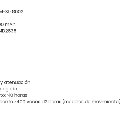
LM-SL-8602
1200 mAh
 SMD2835
 y atenuación
apagado
lto: >10 horas
iento >400 veces >12 horas (modelos de movimiento)