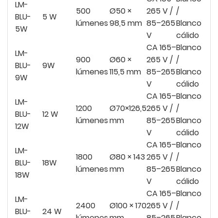
LM-
500
Ø50 ×
265 V /
/
BLU-
5 W
lúmenes
98,5 mm
85–265
Blanco
5W
V
cálido
CA 165–
Blanco
LM-
900
Ø60 ×
265 V /
/
BLU-
9W
lúmenes
115,5 mm
85–265
Blanco
9W
V
cálido
CA 165–
Blanco
LM-
1200
Ø70×126,5
265 V /
/
BLU-
12 W
lúmenes
mm
85–265
Blanco
12W
V
cálido
CA 165–
Blanco
LM-
1800
Ø80 × 143
265 V /
/
BLU-
18W
lúmenes
mm
85–265
Blanco
18W
V
cálido
CA 165–
Blanco
LM-
2400
Ø100 × 170
265 V /
/
BLU-
24 W
lúmenes
mm
85–265
Blanco