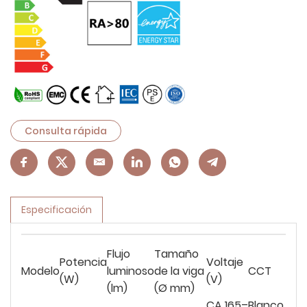
Consulta rápida
Especificación
Flujo
Tamaño
Potencia
Voltaje
Modelo
luminoso
de la viga
CCT
(W)
(V)
(lm)
(Ø mm)
CA 165–
Blanco