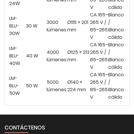
24W
V
cálido
CA 165–
Blanco
LM-
3000
Ø115 × 201
265 V /
/
BLU-
30 W
lúmenes
mm
85–265
Blanco
30W
V
cálido
CA 165–
Blanco
LM-
4000
Ø125 × 213
265 V /
/
BLU-
40 W
lúmenes
mm
85–265
Blanco
40W
V
cálido
CA 165–
Blanco
LM-
5000
Ø140 ×
265 V /
/
BLU-
50 W
lúmenes
224 mm
85–265
Blanco
50W
V
cálido
CONTÁCTENOS