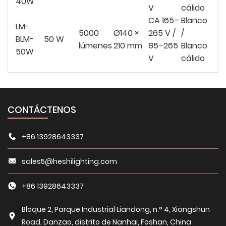
40W
V
cálido
CA 165–
Blanco
LM-
5000
Ø140 ×
265 V /
/
BLM-
50 W
lúmenes
210 mm
85–265
Blanco
50W
V
cálido
CONTÁCTENOS
+86 13928643337
sales5@heshilighting.com
+86 13928643337
Bloque 2, Parque Industrial Liandong, n.° 4, Xiangshun
Road, Danzao, distrito de Nanhai, Foshan, China