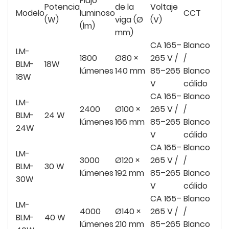
Flujo
Potencia
de la
Voltaje
Modelo
luminoso
CCT
(W)
viga (Ø
(V)
(lm)
mm)
CA 165–
Blanco
LM-
1800
Ø80 ×
265 V /
/
BLM-
18W
lúmenes
140 mm
85–265
Blanco
18W
V
cálido
CA 165–
Blanco
LM-
2400
Ø100 ×
265 V /
/
BLM-
24 W
lúmenes
166 mm
85–265
Blanco
24W
V
cálido
CA 165–
Blanco
LM-
3000
Ø120 ×
265 V /
/
BLM-
30 W
lúmenes
192 mm
85–265
Blanco
30W
V
cálido
CA 165–
Blanco
LM-
4000
Ø140 ×
265 V /
/
BLM-
40 W
lúmenes
210 mm
85–265
Blanco