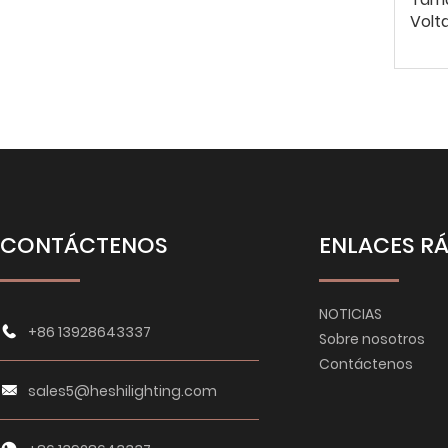
Volt
CONTÁCTENOS
ENLACES R
NOTICIAS
+86 13928643337
Sobre nosotros
Contáctenos
sales5@heshilighting.com