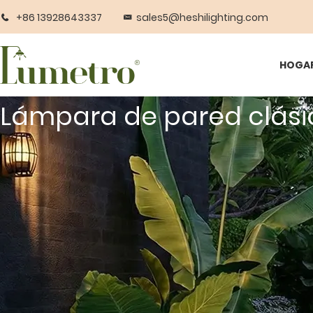
+86 13928643337
sales5@heshilighting.com
HOGA
Lámpara de pared clási