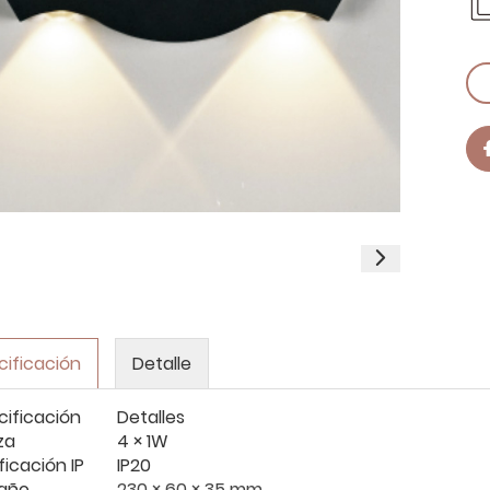
cificación
Detalle
cificación
Detalles
za
4 × 1W
ficación IP
IP20
año
230 × 60 × 35 mm