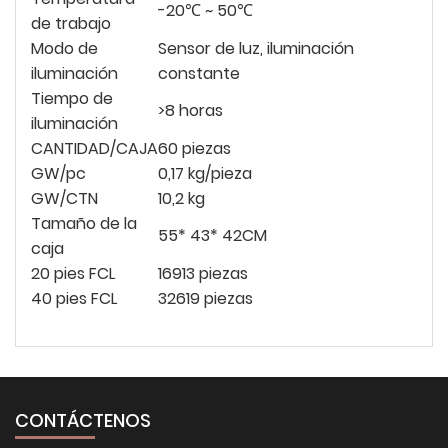
-20℃ ~ 50℃
de trabajo
Modo de
Sensor de luz, iluminación
iluminación
constante
Tiempo de
>8 horas
iluminación
CANTIDAD/CAJA
60 piezas
GW/pc
0,17 kg/pieza
GW/CTN
10,2 kg
Tamaño de la
55*
43*
42CM
caja
20 pies FCL
16913 piezas
40 pies FCL
32619 piezas
CONTÁCTENOS