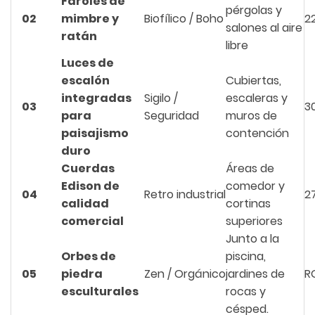
Faroles de
pérgolas y
02
mimbre y
Biofílico / Boho
2
salones al aire
ratán
libre
Luces de
escalón
Cubiertas,
integradas
Sigilo /
escaleras y
03
3
para
Seguridad
muros de
paisajismo
contención
duro
Cuerdas
Áreas de
Edison de
comedor y
04
Retro industrial
2
calidad
cortinas
comercial
superiores
Junto a la
Orbes de
piscina,
05
piedra
Zen / Orgánico
jardines de
R
esculturales
rocas y
césped.