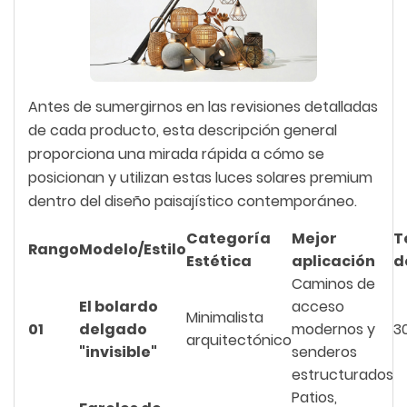
Antes de sumergirnos en las revisiones detalladas
de cada producto, esta descripción general
proporciona una mirada rápida a cómo se
posicionan y utilizan estas luces solares premium
dentro del diseño paisajístico contemporáneo.
Categoría
Mejor
T
Rango
Modelo/Estilo
Estética
aplicación
d
Caminos de
El bolardo
acceso
Minimalista
01
delgado
modernos y
3
arquitectónico
"invisible"
senderos
estructurados
Patios,