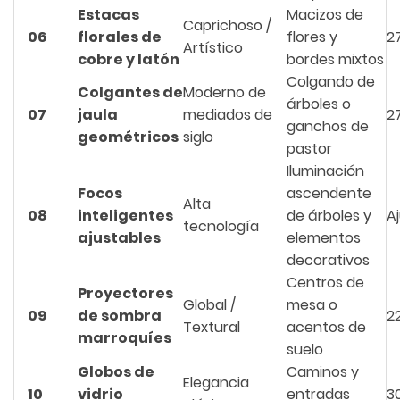
Estacas
Macizos de
Caprichoso /
06
florales de
flores y
2
Artístico
cobre y latón
bordes mixtos
Colgando de
Colgantes de
Moderno de
árboles o
07
jaula
mediados de
2
ganchos de
geométricos
siglo
pastor
Iluminación
Focos
ascendente
Alta
08
inteligentes
de árboles y
A
tecnología
ajustables
elementos
decorativos
Centros de
Proyectores
Global /
mesa o
09
de sombra
2
Textural
acentos de
marroquíes
suelo
Globos de
Caminos y
Elegancia
10
vidrio
entradas
3